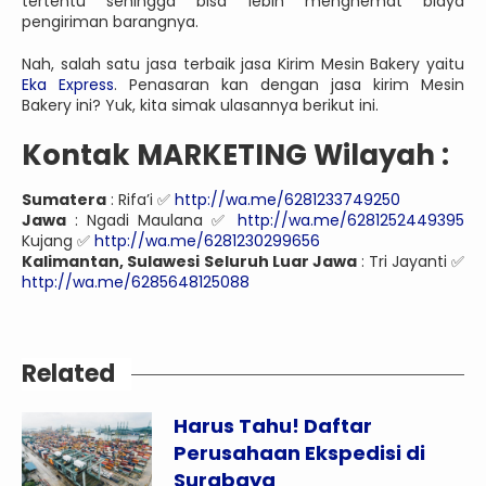
tertentu sehingga bisa lebih menghemat biaya
pengiriman barangnya.
Nah, salah satu jasa terbaik jasa Kirim Mesin Bakery yaitu
Eka Express
. Penasaran kan dengan jasa kirim Mesin
Bakery ini? Yuk, kita simak ulasannya berikut ini.
Kontak MARKETING Wilayah
:
Sumatera
: Rifa’i ✅
http://wa.me/6281233749250
Jawa
: Ngadi Maulana ✅
http://wa.me/6281252449395
Kujang ✅
http://wa.me/6281230299656
Kalimantan, Sulawesi
Seluruh Luar Jawa
: Tri Jayanti ✅
http://wa.me/6285648125088
Related
Harus Tahu! Daftar
Perusahaan Ekspedisi di
Surabaya