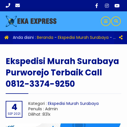
Anda disini :
Beranda
-
Ekspedisi Murah Surabaya
-
Eksped
Ekspedisi Murah Surabaya
Purworejo Terbaik Call
0812-3374-9250
Kategori :
Ekspedisi Murah Surabaya
4
Penulis : Admin
Dilihat :831x
SEP 2021