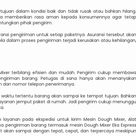
ujuan dalam kondisi baik dan tidak rusak atau bahkan hilang
saha memberikan rasa aman kepada konsumennya agar teta
ntungkan pihak pengirim.
nsi pengiriman untuk setiap paketnya. Asuransi tersebut aka
 dalam proses pengiriman terjadi kerusakan atau kehilangan
 Mixer terbilang efisien dan mudah. Pengirim cukup membaw
engiriman barang. Petugas di sana hanya akan menanyaka
uan dan nomor telepon penerimanya.
i waktu tertentu barang akan sampai ke tempat tujuan. Bahka
ayanan jemput paket di rumah. Jadi pengirim cukup menungg
a.
layanan pada ekspedisi untuk kirim Mesin Dough Mixer, Ala
a pengiriman barang termasuk mesin Dough Mixer Eka Expres
t akan sampai dengan tepat, cepat, dan terpercaya meskipu