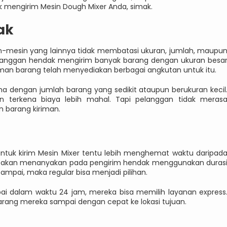
uk mengirim Mesin Dough Mixer Anda, simak.
ak
in-mesin yang lainnya tidak membatasi ukuran, jumlah, maupu
pelanggan hendak mengirim banyak barang dengan ukuran besa
iman barang telah menyediakan berbagai angkutan untuk itu.
ama dengan jumlah barang yang sedikit ataupun berukuran kecil
 terkena biaya lebih mahal. Tapi pelanggan tidak meras
 barang kiriman.
 untuk kirim Mesin Mixer tentu lebih menghemat waktu daripad
disi akan menanyakan pada pengirim hendak menggunakan duras
sampai, maka regular bisa menjadi pilihan.
pai dalam waktu 24 jam, mereka bisa memilih layanan express
arang mereka sampai dengan cepat ke lokasi tujuan.