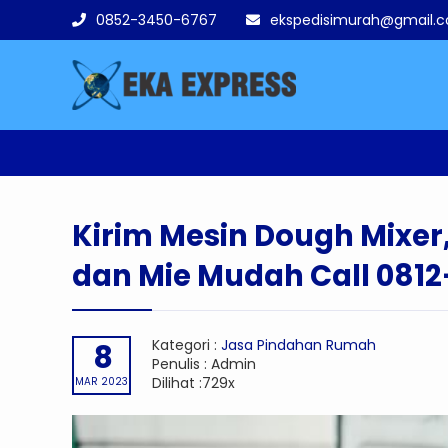
0852-3450-6767
ekspedisimurah@gmail.
Anda disini :
Beranda
-
Jasa Pindahan Ruma
Kirim Mesin Dough Mixer
dan Mie Mudah Call 081
Kategori :
Jasa Pindahan Rumah
8
Penulis : Admin
Dilihat :729x
MAR 2023