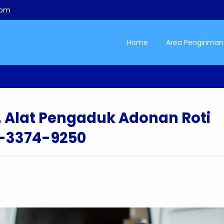
com
Home
Area Pengiriman
h
-
Kirim Mesin Dough Mixer, Alat Pengaduk Adonan Roti dan Mi
, Alat Pengaduk Adonan Roti
2-3374-9250