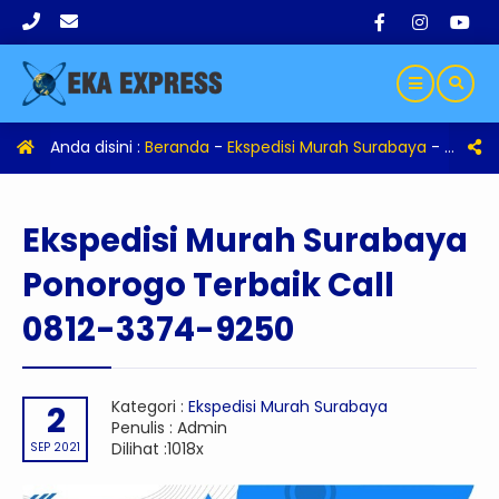
Anda disini :
Beranda
-
Ekspedisi Murah Surabaya
-
Eksped
Ekspedisi Murah Surabaya
Ponorogo Terbaik Call
0812-3374-9250
Kategori :
Ekspedisi Murah Surabaya
2
Penulis : Admin
Dilihat :1018x
SEP 2021