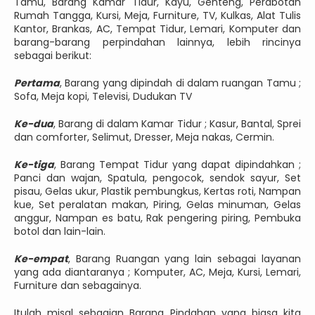
Tamu, Barang Kamar Tidur, Kayu, Genteng, Perabotan
Rumah Tangga, Kursi, Meja, Furniture, TV, Kulkas, Alat Tulis
Kantor, Brankas, AC, Tempat Tidur, Lemari, Komputer dan
barang-barang perpindahan lainnya, lebih rincinya
sebagai berikut:
Pertama
, Barang yang dipindah di dalam ruangan Tamu ;
Sofa, Meja kopi, Televisi, Dudukan TV
Ke-dua
, Barang di dalam Kamar Tidur ; Kasur, Bantal, Sprei
dan comforter, Selimut, Dresser, Meja nakas, Cermin.
Ke-tiga
, Barang Tempat Tidur yang dapat dipindahkan ;
Panci dan wajan, Spatula, pengocok, sendok sayur, Set
pisau, Gelas ukur, Plastik pembungkus, Kertas roti, Nampan
kue, Set peralatan makan, Piring, Gelas minuman, Gelas
anggur, Nampan es batu, Rak pengering piring, Pembuka
botol dan lain-lain.
Ke-empat
, Barang Ruangan yang lain sebagai layanan
yang ada diantaranya ; Komputer, AC, Meja, Kursi, Lemari,
Furniture dan sebagainya.
Itulah misal sebagian Barang Pindahan yang biasa kita