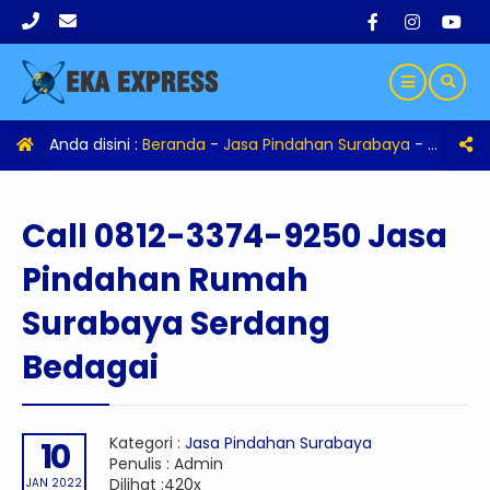
Anda disini :
Beranda
-
Jasa Pindahan Surabaya
-
Call 08
Call 0812-3374-9250 Jasa
Pindahan Rumah
Surabaya Serdang
Bedagai
Kategori :
Jasa Pindahan Surabaya
10
Penulis : Admin
Dilihat :420x
JAN 2022