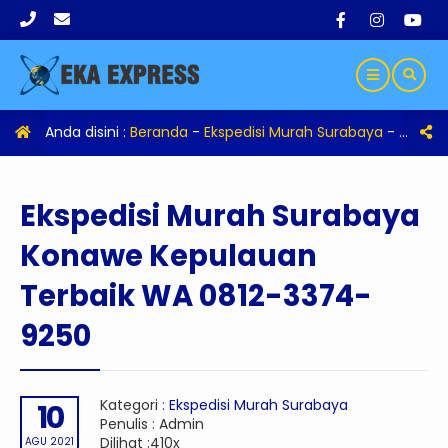
Anda disini :
Beranda
-
Ekspedisi Murah Surabaya
-
Eksped
Ekspedisi Murah Surabaya
Konawe Kepulauan
Terbaik WA 0812-3374-
9250
Kategori :
Ekspedisi Murah Surabaya
10
Penulis : Admin
Dilihat :410x
AGU 2021