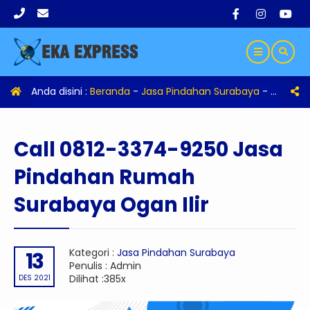
Anda disini :
Beranda
-
Jasa Pindahan Surabaya
-
Call 08
Call 0812-3374-9250 Jasa
Pindahan Rumah
Surabaya Ogan Ilir
Kategori :
Jasa Pindahan Surabaya
13
Penulis : Admin
Dilihat :385x
DES 2021