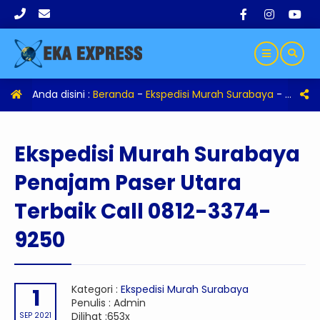
Anda disini :
Beranda
-
Ekspedisi Murah Surabaya
-
Eksped
Ekspedisi Murah Surabaya
Penajam Paser Utara
Terbaik Call 0812-3374-
9250
Kategori :
Ekspedisi Murah Surabaya
1
Penulis : Admin
Dilihat :653x
SEP 2021