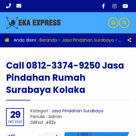
Anda disini :
Beranda
-
Jasa Pindahan Surabaya
-
Call 08
Call 0812-3374-9250 Jasa
Pindahan Rumah
Surabaya Kolaka
Kategori :
Jasa Pindahan Surabaya
29
Penulis : Admin
Dilihat :482x
OKT 2021