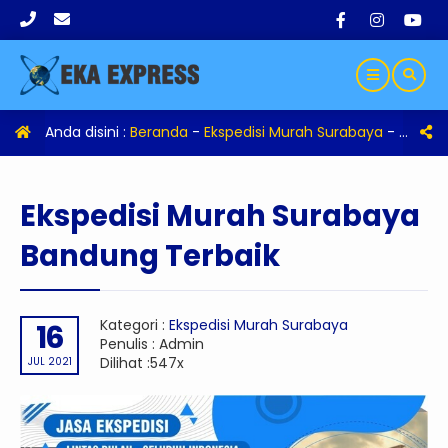
Anda disini :
Beranda
-
Ekspedisi Murah Surabaya
-
Eksped
Ekspedisi Murah Surabaya
Bandung Terbaik
Kategori :
Ekspedisi Murah Surabaya
16
Penulis : Admin
Dilihat :547x
JUL 2021