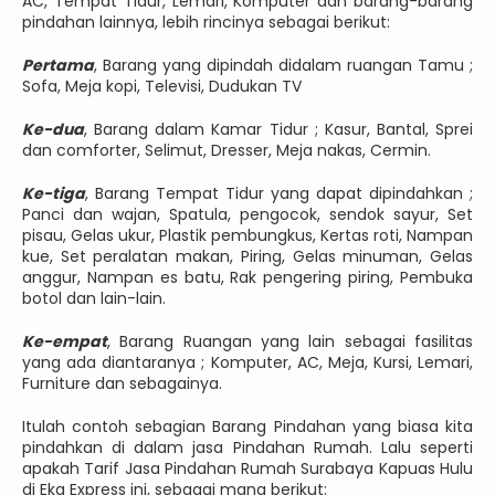
AC, Tempat Tidur, Lemari, Komputer dan barang-barang
pindahan lainnya, lebih rincinya sebagai berikut:
Pertama
, Barang yang dipindah didalam ruangan Tamu ;
Sofa, Meja kopi, Televisi, Dudukan TV
Ke-dua
, Barang dalam Kamar Tidur ; Kasur, Bantal, Sprei
dan comforter, Selimut, Dresser, Meja nakas, Cermin.
Ke-tiga
, Barang Tempat Tidur yang dapat dipindahkan ;
Panci dan wajan, Spatula, pengocok, sendok sayur, Set
pisau, Gelas ukur, Plastik pembungkus, Kertas roti, Nampan
kue, Set peralatan makan, Piring, Gelas minuman, Gelas
anggur, Nampan es batu, Rak pengering piring, Pembuka
botol dan lain-lain.
Ke-empat
, Barang Ruangan yang lain sebagai fasilitas
yang ada diantaranya ; Komputer, AC, Meja, Kursi, Lemari,
Furniture dan sebagainya.
Itulah contoh sebagian Barang Pindahan yang biasa kita
pindahkan di dalam jasa Pindahan Rumah. Lalu seperti
apakah Tarif Jasa Pindahan Rumah Surabaya Kapuas Hulu
di Eka Express ini, sebagai mana berikut: