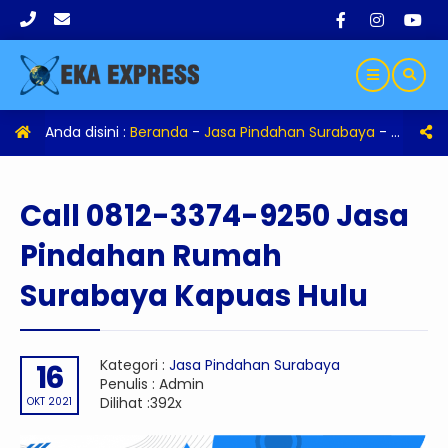
Anda disini :
Beranda
-
Jasa Pindahan Surabaya
-
Call 08
Call 0812-3374-9250 Jasa
Pindahan Rumah
Surabaya Kapuas Hulu
Kategori :
Jasa Pindahan Surabaya
16
Penulis : Admin
Dilihat :392x
OKT 2021