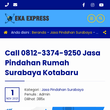
Anda disini :
Beranda
-
Jasa Pindahan Surabaya
-
Call 08
Call 0812-3374-9250 Jasa
Pindahan Rumah
Surabaya Kotabaru
Kategori :
Jasa Pindahan Surabaya
1
Penulis : Admin
Dilihat :385x
NOV 2021