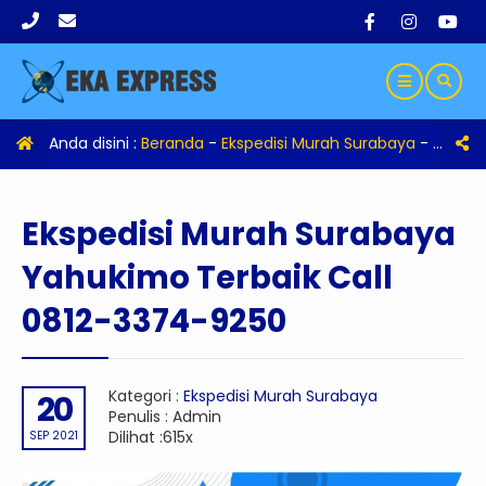
Anda disini :
Beranda
-
Ekspedisi Murah Surabaya
-
Eksped
Ekspedisi Murah Surabaya
Yahukimo Terbaik Call
0812-3374-9250
Kategori :
Ekspedisi Murah Surabaya
20
Penulis : Admin
Dilihat :615x
SEP 2021