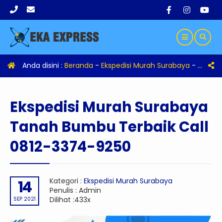
Anda disini :
Beranda
-
Ekspedisi Murah Surabaya
-
Eksped
Ekspedisi Murah Surabaya
Tanah Bumbu Terbaik Call
0812-3374-9250
Kategori :
Ekspedisi Murah Surabaya
14
Penulis : Admin
Dilihat :433x
SEP 2021