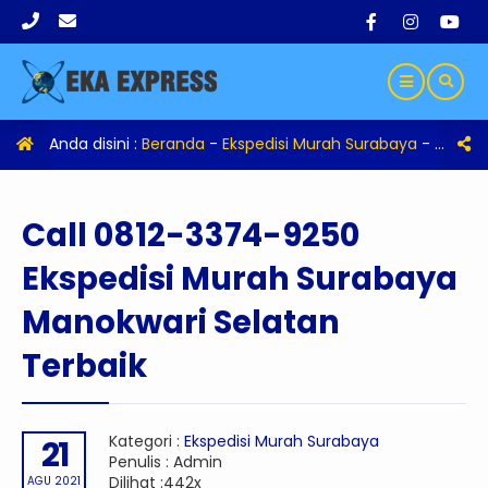
Anda disini :
Beranda
-
Ekspedisi Murah Surabaya
-
Call 0
Call 0812-3374-9250
Ekspedisi Murah Surabaya
Manokwari Selatan
Terbaik
Kategori :
Ekspedisi Murah Surabaya
21
Penulis : Admin
Dilihat :442x
AGU 2021