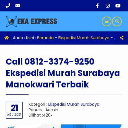
Anda disini :
Beranda
-
Ekspedisi Murah Surabaya
-
Call 0
Call 0812-3374-9250
Ekspedisi Murah Surabaya
Manokwari Terbaik
Kategori :
Ekspedisi Murah Surabaya
21
Penulis : Admin
Dilihat :420x
AGU 2021