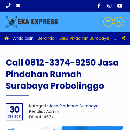
Anda disini :
Beranda
-
Jasa Pindahan Surabaya
-
Call 08
Call 0812-3374-9250 Jasa
Pindahan Rumah
Surabaya Probolinggo
Kategori :
Jasa Pindahan Surabaya
30
Penulis : Admin
Dilihat :457x
DES 2021