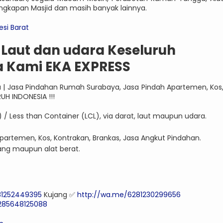
lengkapan Masjid dan masih banyak lainnya.
si Barat
 Laut dan udara Keseluruh
a Kami EKA EXPRESS
a | Jasa Pindahan Rumah Surabaya, Jasa Pindah Apartemen, Kos
UH INDONESIA !!!
) / Less than Container (LCL), via darat, laut maupun udara.
artemen, Kos, Kontrakan, Brankas, Jasa Angkut Pindahan.
ang maupun alat berat.
81252449395
Kujang ✅
http://wa.me/6281230299656
285648125088