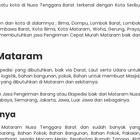
tu kota di Nusa Tenggara Barat terkenal dengan Kota Serib
ten dan kota di dalamnya ; Bima, Dompu, Lombok Barat, Lombo
mbawa Barat, Kota Bima, Kota Mataram, Woha, Gerung, Praya
i membutuhkan jasa Pengiriman Cepat Murah Mataram baik dar
 Mataram
edisi yang dibutuhkan, baik via Darat, Laut serta Udara untu
ogistik, bahan bangunan, pokok, Bahan untuk membuat Masjid
yang dibutuhkan di Mataram dan sekitarnya.
sa Pengiriman Barang atau Ekspedisi baik dari Mataram Nus
abaya, Semarang, Jakarta, Jawa, Luar Jawa dan sebagainya.
inya
di Mataram Nusa Tenggara Barat dan sudah banyak yan
arang, Bahan Pokok, Bahan Bangunan, Bahan Pokok, Pakaian
erusahaan, segala Macam Mesin, Perabotan Rumah Tangga, Ala