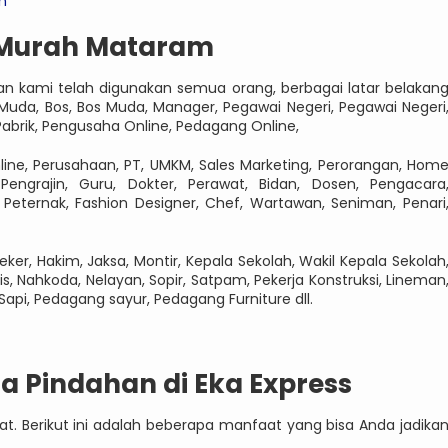
n
 Murah Mataram
n kami telah digunakan semua orang, berbagai latar belakan
uda, Bos, Bos Muda, Manager, Pegawai Negeri, Pegawai Negeri
abrik, Pengusaha Online, Pedagang Online,
line, Perusahaan, PT, UMKM, Sales Marketing, Perorangan, Hom
, Pengrajin, Guru, Dokter, Perawat, Bidan, Dosen, Pengacara
eternak, Fashion Designer, Chef, Wartawan, Seniman, Penari
teker, Hakim, Jaksa, Montir, Kepala Sekolah, Wakil Kepala Sekolah
inis, Nahkoda, Nelayan, Sopir, Satpam, Pekerja Konstruksi, Lineman
Sapi, Pedagang sayur, Pedagang Furniture dll.
 Pindahan di Eka Express
. Berikut ini adalah beberapa manfaat yang bisa Anda jadika