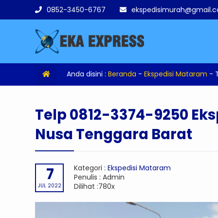
0852-3450-6767
ekspedisimurah@gmail.
Anda disini :
Beranda
-
Ekspedisi Mataram
-
Telp 0812-3374-9250 Ek
Nusa Tenggara Barat
Kategori :
Ekspedisi Mataram
7
Penulis : Admin
Dilihat :780x
JUL 2022