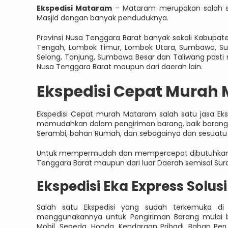
Ekspedisi Mataram
– Mataram merupakan salah sa
Masjid dengan banyak penduduknya.
Provinsi Nusa Tenggara Barat banyak sekali Kabupa
Tengah, Lombok Timur, Lombok Utara, Sumbawa, Su
Selong, Tanjung, Sumbawa Besar dan Taliwang past
Nusa Tenggara Barat maupun dari daerah lain.
Ekspedisi Cepat Murah
Ekspedisi Cepat murah Mataram salah satu jasa Eksp
memudahkan dalam pengiriman barang, baik barang l
Serambi, bahan Rumah, dan sebagainya dan sesuatu 
Untuk mempermudah dan mempercepat dibutuhkan Ja
Tenggara Barat maupun dari luar Daerah semisal Sur
Ekspedisi Eka Express Solus
Salah satu Ekspedisi yang sudah terkemuka 
menggunakannya untuk Pengiriman Barang mulai b
Mobil, Sepeda, Honda, Kendaraan Pribadi, Bahan P