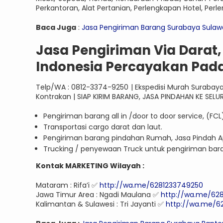
Perkantoran, Alat Pertanian, Perlengkapan Hotel, Per
Baca Juga
:
Jasa Pengiriman Barang Surabaya Sulawe
Jasa Pengiriman Via Darat,
Indonesia Percayakan Pad
Telp/WA : 0812-3374-9250 | Ekspedisi Murah Surabay
Kontrakan | SIAP KIRIM BARANG, JASA PINDAHAN KE SELUR
Pengiriman barang all in /door to door service, (FCL
Transportasi cargo darat dan laut.
Pengiriman barang pindahan Rumah, Jasa Pindah Ap
Trucking / penyewaan Truck untuk pengiriman bar
Kontak MARKETING Wilayah :
Mataram : Rifa’i ✅
http://wa.me/6281233749250
Jawa Timur Area : Ngadi Maulana ✅
http://wa.me/62
Kalimantan & Sulawesi : Tri Jayanti ✅
http://wa.me/6