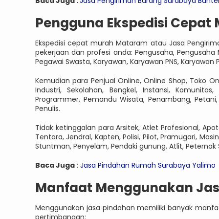
Baca Juga :
Jasa Pengiriman Barang Surabaya Bante
Pengguna Ekspedisi Cepat
Ekspedisi cepat murah Mataram atau Jasa Pengirima
pekerjaan dan profesi anda: Pengusaha, Pengusaha M
Pegawai Swasta, Karyawan, Karyawan PNS, Karyawan P
Kemudian para Penjual Online, Online Shop, Toko On
Industri, Sekolahan, Bengkel, Instansi, Komunitas
Programmer, Pemandu Wisata, Penambang, Petani, P
Penulis.
Tidak ketinggalan para Arsitek, Atlet Profesional, Apo
Tentara, Jendral, Kapten, Polisi, Pilot, Pramugari, Mas
Stuntman, Penyelam, Pendaki gunung, Atlit, Peternak 
Baca Juga
:
Jasa Pindahan Rumah Surabaya Yalimo
Manfaat Menggunakan Jasa
Menggunakan jasa pindahan memiliki banyak manfaat
pertimbangan: