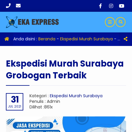
Anda disini :
Beranda
-
Ekspedisi Murah Surabaya
-
Eksped
Ekspedisi Murah Surabaya
Grobogan Terbaik
Kategori :
Ekspedisi Murah Surabaya
31
Penulis : Admin
Dilihat :861x
JUL 2021