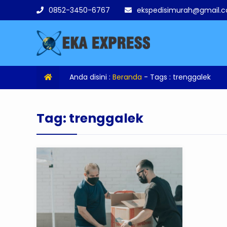
0852-3450-6767
ekspedisimurah@gmail.
Anda disini :
Beranda
- Tags :
trenggalek
Tag:
trenggalek