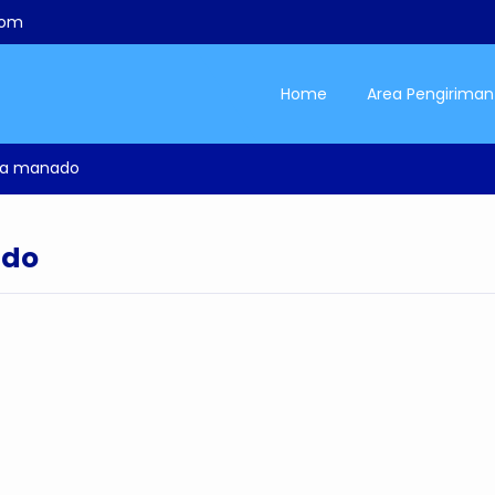
com
Home
Area Pengiriman
rta manado
ado