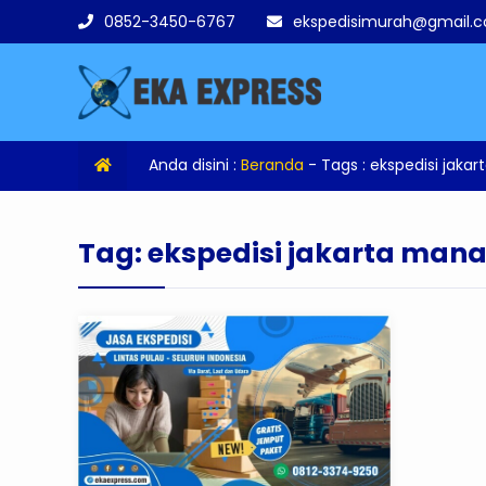
0852-3450-6767
ekspedisimurah@gmail.
Anda disini :
Beranda
- Tags :
ekspedisi jaka
Tag:
ekspedisi jakarta man