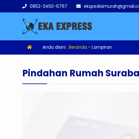
0852-3450-6767
ekspedisimurah@gmail.
Anda disini :
Beranda
- Lampiran
Pindahan Rumah Suraba