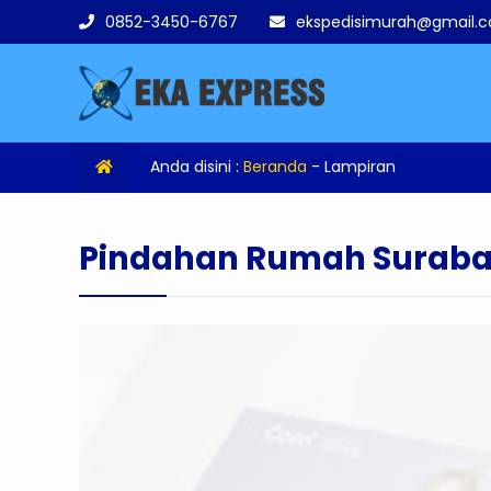
0852-3450-6767
ekspedisimurah@gmail.
Anda disini :
Beranda
- Lampiran
Pindahan Rumah Suraba