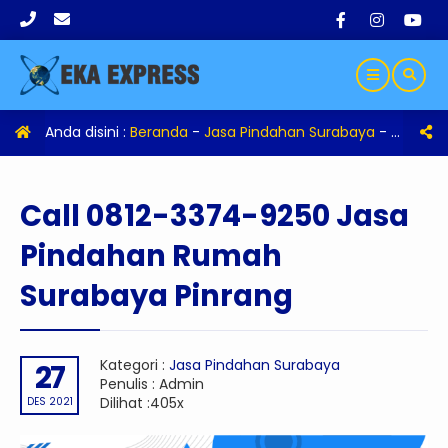
Anda disini :
Beranda
-
Jasa Pindahan Surabaya
-
Call 08
Call 0812-3374-9250 Jasa
Pindahan Rumah
Surabaya Pinrang
Kategori :
Jasa Pindahan Surabaya
27
Penulis : Admin
Dilihat :405x
DES 2021