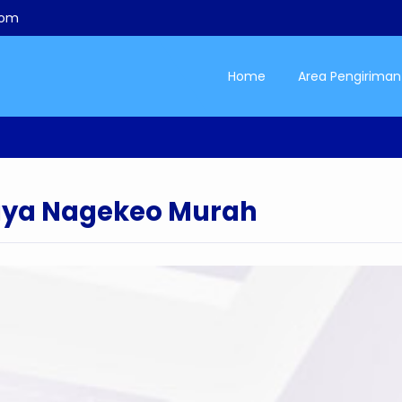
com
Home
Area Pengiriman
aya Nagekeo Murah