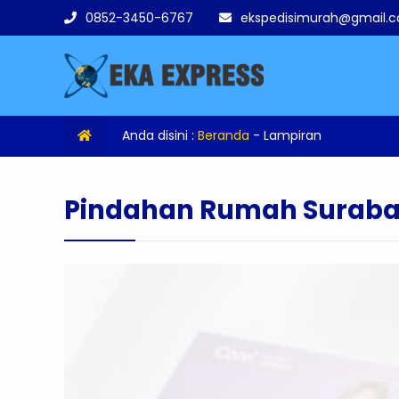
0852-3450-6767
ekspedisimurah@gmail.
Anda disini :
Beranda
- Lampiran
Pindahan Rumah Surab