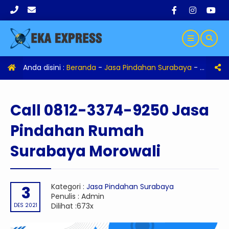
Anda disini :
Beranda
-
Jasa Pindahan Surabaya
-
Call 08
Call 0812-3374-9250 Jasa
Pindahan Rumah
Surabaya Morowali
Kategori :
Jasa Pindahan Surabaya
3
Penulis : Admin
Dilihat :673x
DES 2021