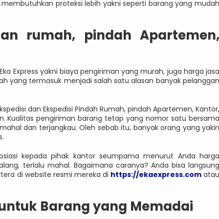
g membutuhkan proteksi lebih yakni seperti barang yang muda
ahan rumah, pindah Apartemen
 Eka Express yakni biaya pengiriman yang murah, juga harga jas
ah yang termasuk menjadi salah satu alasan banyak pelangga
pedisi dan Ekspedisi Pindah Rumah, pindah Apartemen, Kantor
n. Kualitas pengiriman barang tetap yang nomor satu bersam
hal dan terjangkau. Oleh sebab itu, banyak orang yang yaki
s.
gosiasi kepada pihak kantor seumpama menurut Anda harg
Malang, terlalu mahal. Bagaimana caranya? Anda bisa langsun
tera di website resmi mereka di
https://ekaexpress.com
ata
t untuk Barang yang Memadai