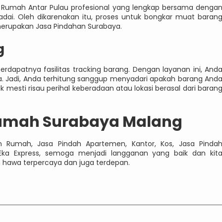
h Rumah Antar Pulau profesional yang lengkap bersama denga
ai. Oleh dikarenakan itu, proses untuk bongkar muat baran
 merupakan Jasa Pindahan Surabaya.
g
 terdapatnya fasilitas tracking barang. Dengan layanan ini, And
 Jadi, Anda terhitung sanggup menyadari apakah barang And
ak mesti risau perihal keberadaan atau lokasi berasal dari baran
Rumah Surabaya Malang
an Rumah, Jasa Pindah Apartemen, Kantor, Kos, Jasa Pinda
Eka Express, semoga menjadi langganan yang baik dan kit
n hawa terpercaya dan juga terdepan.