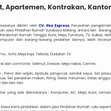
, Apartemen, Kontrakan, Kanto
biasanya dikirim oleh
CV. Eka Express
, Perusahan pengirima
gan Jasa Pindahan Rumah Surabaya Malang, antara lain : Baran
rabotan Rumah Tangga, Kursi, Meja, Furniture, TV, Kulkas, Ala
Komputer dan barang-barang pindahan lainnya, lebih rinciny
u ; Sofa, Meja kopi, Televisi, Dudukan TV
rei dan comforter, Selimut, Dresser, Meja nakas, Cermin.
; Panci dan wajan, Spatula, pengocok, sendok sayur, Set pisau
 kue, Set peralatan makan, Piring, Gelas minuman, Gelas anggur
dan lain-lain.
itas yang ada diantaranya ; Komputer, AC, Meja, Kursi, Lemari
 biasa kami pindahkan dalam jasa Pindahan Rumah. Lalu sepert