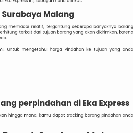
 Eka Express ini, sebagai mana berikut:
h Surabaya Malang
lang memadai relatif, tergantung seberapa banyaknya baran
rhitung terkait dari tujuan barang yang akan dikirimkan, karen
eda.
mi, untuk mengetahui harga Pindahan ke tujuan yang and
rang perpindahan di Eka Express
imkan hingga mana, kamu dapat tracking barang pindahan and