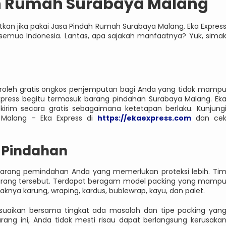
n Rumah Surabaya Malang
kan jika pakai Jasa Pindah Rumah Surabaya Malang, Eka Expres
semua Indonesia. Lantas, apa sajakah manfaatnya? Yuk, sima
oleh gratis ongkos penjemputan bagi Anda yang tidak mamp
xpress begitu termasuk barang pindahan Surabaya Malang. Ek
rim secara gratis sebagaimana ketetapan berlaku. Kunjung
a Malang – Eka Express di
https://ekaexpress.com
dan ce
 Pindahan
arang pemindahan Anda yang memerlukan proteksi lebih. Ti
barang tersebut. Terdapat beragam model packing yang mamp
nya karung, wraping, kardus, bublewrap, kayu, dan palet.
nyesuaikan bersama tingkat ada masalah dan tipe packing yan
rang ini, Anda tidak mesti risau dapat berlangsung kerusaka