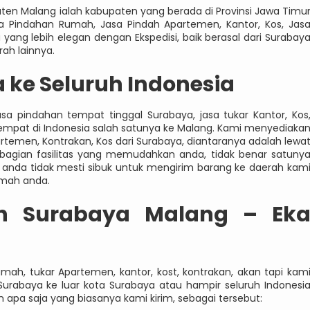
en Malang ialah kabupaten yang berada di Provinsi Jawa Timu
asa Pindahan Rumah, Jasa Pindah Apartemen, Kantor, Kos, Jas
ang lebih elegan dengan Ekspedisi, baik berasal dari Surabay
ah lainnya.
 ke Seluruh Indonesia
sa pindahan tempat tinggal Surabaya, jasa tukar Kantor, Kos
tempat di Indonesia salah satunya ke Malang. Kami menyediaka
temen, Kontrakan, Kos dari Surabaya, diantaranya adalah lewa
ebagian fasilitas yang memudahkan anda, tidak benar satuny
anda tidak mesti sibuk untuk mengirim barang ke daerah kam
mah anda.
h Surabaya Malang – Ek
ah, tukar Apartemen, kantor, kost, kontrakan, akan tapi kam
Surabaya ke luar kota Surabaya atau hampir seluruh Indonesi
apa saja yang biasanya kami kirim, sebagai tersebut: