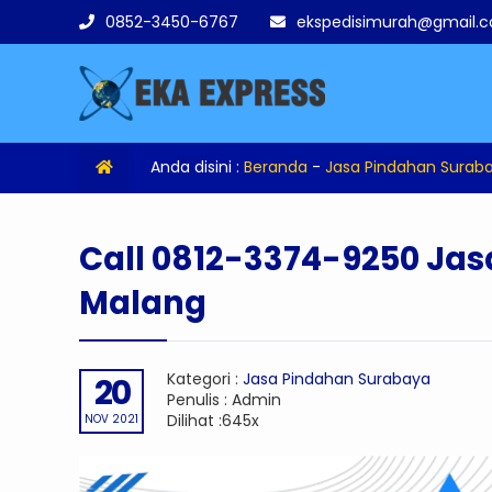
0852-3450-6767
ekspedisimurah@gmail.
Anda disini :
Beranda
-
Jasa Pindahan Surab
Call 0812-3374-9250 Ja
Malang
Kategori :
Jasa Pindahan Surabaya
20
Penulis : Admin
Dilihat :645x
NOV 2021