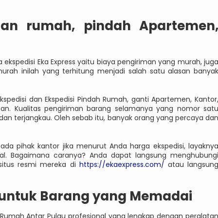
ahan rumah, pindah Apartemen
ekspedisi Eka Express yaitu biaya pengiriman yang murah, jug
urah inilah yang terhitung menjadi salah satu alasan banya
kspedisi dan Ekspedisi Pindah Rumah, ganti Apartemen, Kantor
han. Kualitas pengiriman barang selamanya yang nomor sat
an terjangkau. Oleh sebab itu, banyak orang yang percaya da
ada pihak kantor jika menurut Anda harga ekspedisi, layakny
mahal. Bagaimana caranya? Anda dapat langsung menghubung
situs resmi mereka di
https://ekaexpress.com/
atau langsun
t untuk Barang yang Memadai
 Rumah Antar Pulau profesional yang lengkap dengan peralata