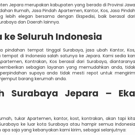
ten Jepara merupakan kabupaten yang berada di Provinsi Jaw
indahan Rumah, Jasa Pindah Apartemen, Kantor, Kos, Jasa Pinda
 lebih elegan bersama dengan Ekspedisi, baik berasal dar
urabaya dan Daerah lainnya.
 ke Seluruh Indonesia
sa pindahan tempat tinggal Surabaya, jasa ubah Kantor, Kos
tempat di Indonesia salah satunya ke Jepara. Kami sedia ka
partemen, Kontrakan, Kos berasal dari Surabaya, diantarany
ta memberikan sebagian layanan yang memudahkan anda, tida
 perpindahan supaya anda tidak mesti repot untuk mengiri
enjemput barang kerumah anda.
h Surabaya Jepara – Ek
ah, tukar Apartemen, kantor, kost, kontrakan, akan tapi kit
 Surabaya ke luar kota Surabaya atau hampir semua Indonesi
apa saja yang kebanyakan kami kirim, sebagai selanjutnya: