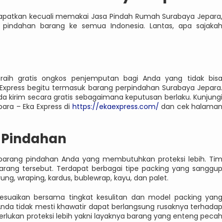
apatkan kecuali memakai Jasa Pindah Rumah Surabaya Jepara
pindahan barang ke semua Indonesia. Lantas, apa sajaka
ih gratis ongkos penjemputan bagi Anda yang tidak bis
Express begitu termasuk barang perpindahan Surabaya Jepara
 kirim secara gratis sebagaimana keputusan berlaku. Kunjung
ara – Eka Express di
https://ekaexpress.com/
dan cek halama
 Pindahan
barang pindahan Anda yang membutuhkan proteksi lebih. Ti
arang tersebut. Terdapat berbagai tipe packing yang sanggu
ng, wraping, kardus, bublewrap, kayu, dan palet.
yesuaikan bersama tingkat kesulitan dan model packing yan
Anda tidak mesti khawatir dapat berlangsung rusaknya terhada
rlukan proteksi lebih yakni layaknya barang yang enteng peca