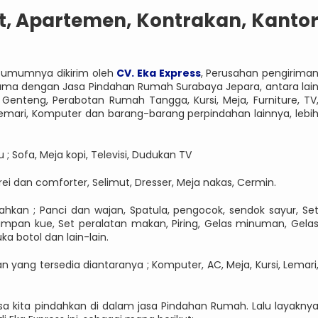
, Apartemen, Kontrakan, Kanto
 umumnya dikirim oleh
CV. Eka Express
, Perusahan pengirima
rsama dengan Jasa Pindahan Rumah Surabaya Jepara, antara lai
Genteng, Perabotan Rumah Tangga, Kursi, Meja, Furniture, TV
, Lemari, Komputer dan barang-barang perpindahan lainnya, lebi
 Sofa, Meja kopi, Televisi, Dudukan TV
rei dan comforter, Selimut, Dresser, Meja nakas, Cermin.
hkan ; Panci dan wajan, Spatula, pengocok, sendok sayur, Se
 Nampan kue, Set peralatan makan, Piring, Gelas minuman, Gela
a botol dan lain-lain.
n yang tersedia diantaranya ; Komputer, AC, Meja, Kursi, Lemari
 kita pindahkan di dalam jasa Pindahan Rumah. Lalu layakny