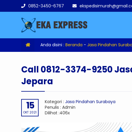
0852-3450-6767
ekspedisimurah@gmail.
Anda disini :
Beranda
-
Jasa Pindahan Surab
Call 0812-3374-9250 Ja
Jepara
Kategori :
Jasa Pindahan Surabaya
15
Penulis : Admin
Dilihat :406x
OKT 2021