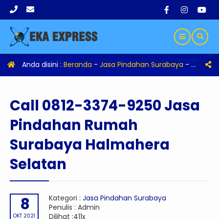
Anda disini :
Beranda
-
Jasa Pindahan Surabaya
-
Call 08
Call 0812-3374-9250 Jasa
Pindahan Rumah
Surabaya Halmahera
Selatan
Kategori :
Jasa Pindahan Surabaya
8
Penulis : Admin
Dilihat :411x
OKT 2021