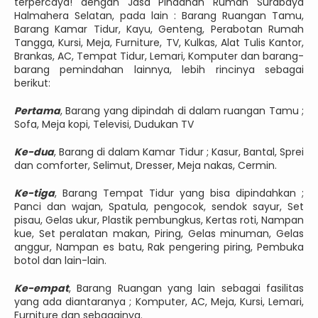
terpercaya! dengan Jasa Pindahan Rumah Surabaya
Halmahera Selatan, pada lain : Barang Ruangan Tamu,
Barang Kamar Tidur, Kayu, Genteng, Perabotan Rumah
Tangga, Kursi, Meja, Furniture, TV, Kulkas, Alat Tulis Kantor,
Brankas, AC, Tempat Tidur, Lemari, Komputer dan barang-
barang pemindahan lainnya, lebih rincinya sebagai
berikut:
Pertama
, Barang yang dipindah di dalam ruangan Tamu ;
Sofa, Meja kopi, Televisi, Dudukan TV
Ke-dua
, Barang di dalam Kamar Tidur ; Kasur, Bantal, Sprei
dan comforter, Selimut, Dresser, Meja nakas, Cermin.
Ke-tiga
, Barang Tempat Tidur yang bisa dipindahkan ;
Panci dan wajan, Spatula, pengocok, sendok sayur, Set
pisau, Gelas ukur, Plastik pembungkus, Kertas roti, Nampan
kue, Set peralatan makan, Piring, Gelas minuman, Gelas
anggur, Nampan es batu, Rak pengering piring, Pembuka
botol dan lain-lain.
Ke-empat
, Barang Ruangan yang lain sebagai fasilitas
yang ada diantaranya ; Komputer, AC, Meja, Kursi, Lemari,
Furniture dan sebagainya.