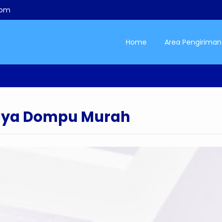
com
Home
Area Pengiriman
aya Dompu Murah