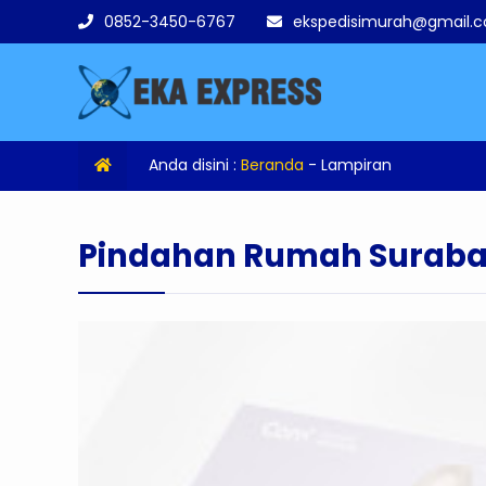
0852-3450-6767
ekspedisimurah@gmail.
Anda disini :
Beranda
- Lampiran
Pindahan Rumah Surab