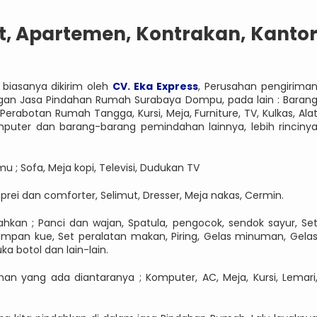
, Apartemen, Kontrakan, Kanto
biasanya dikirim oleh
CV. Eka Express
, Perusahan pengirima
engan Jasa Pindahan Rumah Surabaya Dompu, pada lain : Baran
rabotan Rumah Tangga, Kursi, Meja, Furniture, TV, Kulkas, Ala
omputer dan barang-barang pemindahan lainnya, lebih rinciny
 ; Sofa, Meja kopi, Televisi, Dudukan TV
Sprei dan comforter, Selimut, Dresser, Meja nakas, Cermin.
kan ; Panci dan wajan, Spatula, pengocok, sendok sayur, Se
 Nampan kue, Set peralatan makan, Piring, Gelas minuman, Gela
a botol dan lain-lain.
nan yang ada diantaranya ; Komputer, AC, Meja, Kursi, Lemari