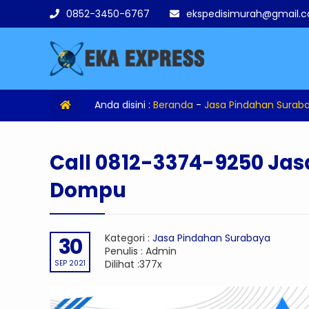
0852-3450-6767
ekspedisimurah@gmail.
Anda disini :
Beranda
-
Jasa Pindahan Surab
Call 0812-3374-9250 Ja
Dompu
Kategori :
Jasa Pindahan Surabaya
30
Penulis : Admin
Dilihat :377x
SEP 2021