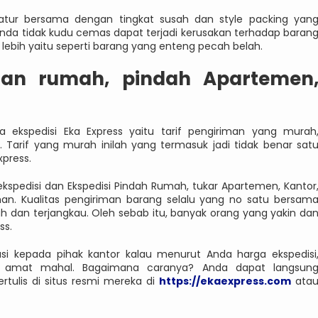
gatur bersama dengan tingkat susah dan style packing yan
Anda tidak kudu cemas dapat terjadi kerusakan terhadap baran
i lebih yaitu seperti barang yang enteng pecah belah.
ahan rumah, pindah Apartemen
 ekspedisi Eka Express yaitu tarif pengiriman yang murah
arif yang murah inilah yang termasuk jadi tidak benar sat
press.
spedisi dan Ekspedisi Pindah Rumah, tukar Apartemen, Kantor
an. Kualitas pengiriman barang selalu yang no satu bersam
dan terjangkau. Oleh sebab itu, banyak orang yang yakin da
ss.
asi kepada pihak kantor kalau menurut Anda harga ekspedisi
u, amat mahal. Bagaimana caranya? Anda dapat langsun
tulis di situs resmi mereka di
https://ekaexpress.com
ata