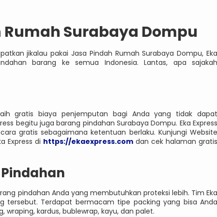
n Rumah Surabaya Dompu
patkan jikalau pakai Jasa Pindah Rumah Surabaya Dompu, Ek
indahan barang ke semua Indonesia. Lantas, apa sajaka
ih gratis biaya penjemputan bagi Anda yang tidak dapa
ress begitu juga barang pindahan Surabaya Dompu. Eka Expres
ara gratis sebagaimana ketentuan berlaku. Kunjungi Websit
a Express di
https://ekaexpress.com
dan cek halaman grati
 Pindahan
arang pindahan Anda yang membutuhkan proteksi lebih. Tim Ek
g tersebut. Terdapat bermacam tipe packing yang bisa And
wraping, kardus, bublewrap, kayu, dan palet.