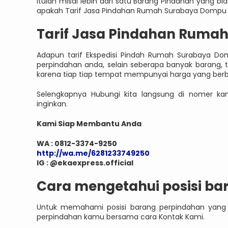
Itulah misal lebih dari satu Barang Pindahan yang b
apakah Tarif Jasa Pindahan Rumah Surabaya Dompu di 
Tarif Jasa Pindahan Ruma
Adapun tarif Ekspedisi Pindah Rumah Surabaya Do
perpindahan anda, selain seberapa banyak barang, 
karena tiap tiap tempat mempunyai harga yang ber
Selengkapnya Hubungi kita langsung di nomer k
inginkan.
Kami Siap Membantu Anda
WA : 0812-3374-9250
http://wa.me/6281233749250
IG : @ekaexpress.official
Cara mengetahui posisi bar
Untuk memahami posisi barang perpindahan yang 
perpindahan kamu bersama cara Kontak Kami.