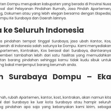
ten Dompu merupakan kabupaten yang berada di Provinsi Nus
rasal dari Pelayanan Pindahan Rumah, Jasa Pindah Apartemen
ang, Dokumen atau yang lebih elegan bersama dengan Ekspedisi
ompu Ke Surabaya dan Daerah lainnya.
 ke Seluruh Indonesia
sa pindahan tempat tinggal Surabaya, jasa ubah Kantor, Kos
daerah di Indonesia salah satunya ke Dompu. Kami menyediaka
partemen, Kontrakan, Kos berasal dari Surabaya, diantarany
a memberi tambahan lebih dari satu fasilitas yang memudahka
utan barang pindahan sehingga kamu tidak kudu sibuk untu
ang bakal menjemput barang kerumah anda.
h Surabaya Dompu – Ek
ah, rubah Apartemen, kantor, kost, kontrakan, akan namun kit
al dari Surabaya ke luar kota Surabaya atau hampir seluru
g pindahan apa saja yang kebanyakan kami kirim, sebaga