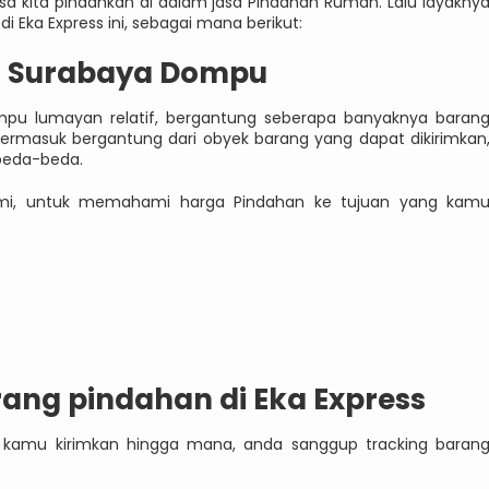
iasa kita pindahkan di dalam jasa Pindahan Rumah. Lalu layakny
Eka Express ini, sebagai mana berikut:
h Surabaya Dompu
mpu lumayan relatif, bergantung seberapa banyaknya baran
termasuk bergantung dari obyek barang yang dapat dikirimkan
beda-beda.
ami, untuk memahami harga Pindahan ke tujuan yang kam
ang pindahan di Eka Express
kamu kirimkan hingga mana, anda sanggup tracking baran