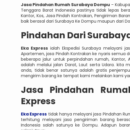
Jasa Pindahan Rumah Surabaya Dompu
– Kabupa
Tenggara Barat Indonesia pastinya tidak lepas be
Kantor, Kos, Jasa Pindah Kontrakan, Pengiriman Bar
baik berasal dari Surabaya Ke Dompu maupun dari D
Pindahan Dari Surabaya
Eka Express
ialah Ekspedisi Surabaya melayani ja
Apartemen, jasa Pindah Kontrakan ke nyaris semua 
beberapa jalur untuk perpindahan rumah, Kantor, A
adalah melalui jalan Darat, Laut serta Udara. kit
anda, tidak benar satunya adalah gratis penjemp
mengirim barang ke tempat kami melainkan kami y
Jasa
Pindahan Ruma
Express
Eka Express
tidak hanya melayani jasa Pindahan Rum
terhitung melayani jasa pengiriman barang beras
Indonesia salah satunya ke Dompu. Adapun baran