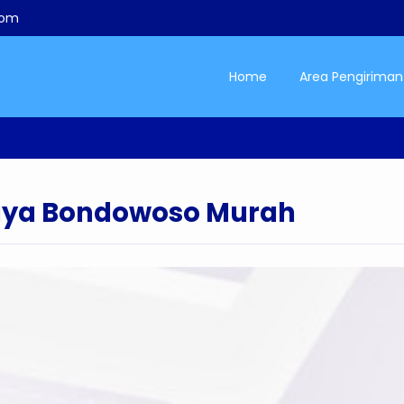
com
Home
Area Pengiriman
aya Bondowoso Murah