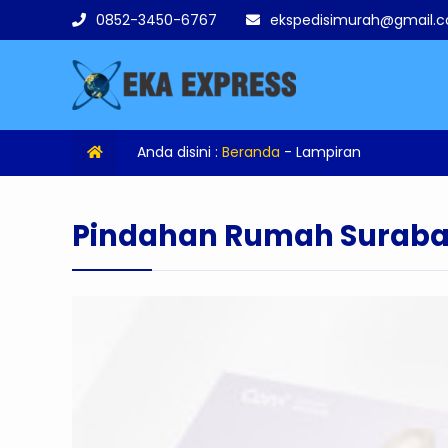
0852-3450-6767
ekspedisimurah@gmail.
Anda disini :
Beranda
- Lampiran
Pindahan Rumah Surab