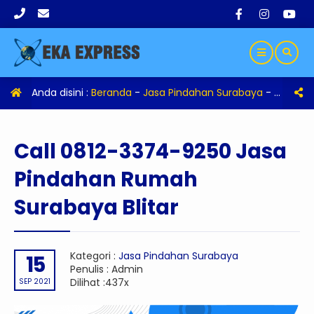
Anda disini :
Beranda
-
Jasa Pindahan Surabaya
-
Call 08
Call 0812-3374-9250 Jasa
Pindahan Rumah
Surabaya Blitar
Kategori :
Jasa Pindahan Surabaya
15
Penulis : Admin
Dilihat :437x
SEP 2021