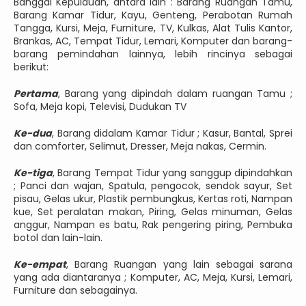
Banggai Kepulauan, antara lain : Barang Ruangan Tamu,
Barang Kamar Tidur, Kayu, Genteng, Perabotan Rumah
Tangga, Kursi, Meja, Furniture, TV, Kulkas, Alat Tulis Kantor,
Brankas, AC, Tempat Tidur, Lemari, Komputer dan barang-
barang pemindahan lainnya, lebih rincinya sebagai
berikut:
Pertama
, Barang yang dipindah dalam ruangan Tamu ;
Sofa, Meja kopi, Televisi, Dudukan TV
Ke-dua
, Barang didalam Kamar Tidur ; Kasur, Bantal, Sprei
dan comforter, Selimut, Dresser, Meja nakas, Cermin.
Ke-tiga
, Barang Tempat Tidur yang sanggup dipindahkan
; Panci dan wajan, Spatula, pengocok, sendok sayur, Set
pisau, Gelas ukur, Plastik pembungkus, Kertas roti, Nampan
kue, Set peralatan makan, Piring, Gelas minuman, Gelas
anggur, Nampan es batu, Rak pengering piring, Pembuka
botol dan lain-lain.
Ke-empat
, Barang Ruangan yang lain sebagai sarana
yang ada diantaranya ; Komputer, AC, Meja, Kursi, Lemari,
Furniture dan sebagainya.