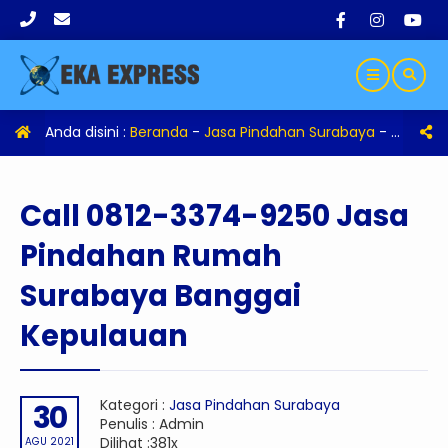
Anda disini :
Beranda
-
Jasa Pindahan Surabaya
-
Call 08
Call 0812-3374-9250 Jasa
Pindahan Rumah
Surabaya Banggai
Kepulauan
Kategori :
Jasa Pindahan Surabaya
30
Penulis : Admin
Dilihat :381x
AGU 2021