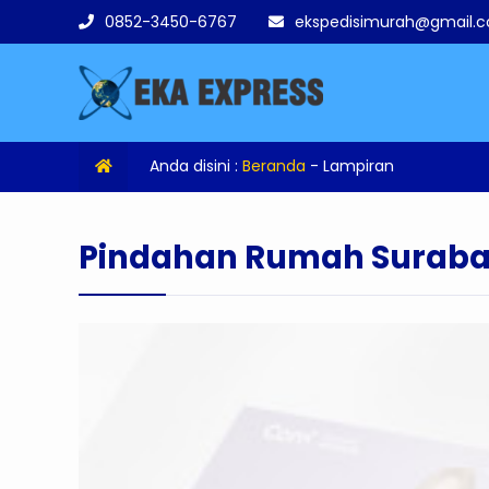
0852-3450-6767
ekspedisimurah@gmail.
Anda disini :
Beranda
- Lampiran
Pindahan Rumah Suraba