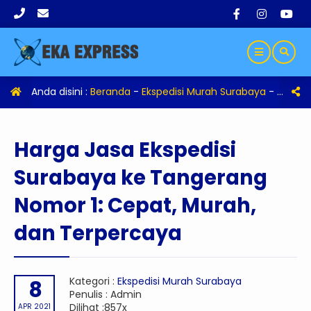
Anda disini :
Beranda
-
Ekspedisi Murah Surabaya
-
Harga 
Harga Jasa Ekspedisi
Surabaya ke Tangerang
Nomor 1: Cepat, Murah,
dan Terpercaya
Kategori :
Ekspedisi Murah Surabaya
8
Penulis : Admin
Dilihat :857x
APR 2021