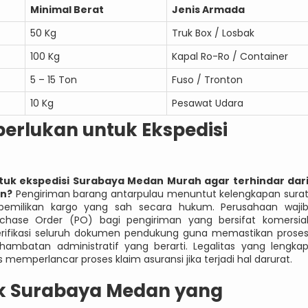
Minimal Berat
Jenis Armada
50 Kg
Truk Box / Losbak
100 Kg
Kapal Ro-Ro / Container
5 – 15 Ton
Fuso / Tronton
10 Kg
Pesawat Udara
erlukan untuk Ekspedisi
tuk ekspedisi Surabaya Medan Murah agar terhindar dar
an?
Pengiriman barang antarpulau menuntut kelengkapan sura
kepemilikan kargo yang sah secara hukum. Perusahaan waji
rchase Order (PO) bagi pengiriman yang bersifat komersia
rifikasi seluruh dokumen pendukung guna memastikan prose
hambatan administratif yang berarti. Legalitas yang lengka
memperlancar proses klaim asuransi jika terjadi hal darurat.
tik Surabaya Medan yang