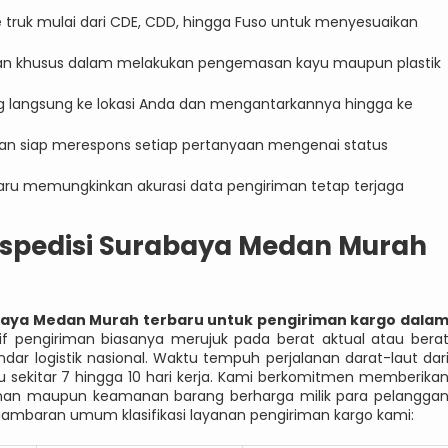
truk mulai dari CDE, CDD, hingga Fuso untuk menyesuaikan
hlian khusus dalam melakukan pengemasan kayu maupun plastik
 langsung ke lokasi Anda dan mengantarkannya hingga ke
an siap merespons setiap pertanyaan mengenai status
baru memungkinkan akurasi data pengiriman tetap terjaga
Ekspedisi Surabaya Medan Murah
abaya Medan Murah terbaru untuk pengiriman kargo dala
f pengiriman biasanya merujuk pada berat aktual atau bera
ar logistik nasional. Waktu tempuh perjalanan darat-laut dar
kitar 7 hingga 10 hari kerja. Kami berkomitmen memberika
yanan maupun keamanan barang berharga milik para pelangga
k gambaran umum klasifikasi layanan pengiriman kargo kami: