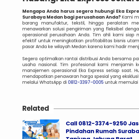
Mengapa Anda harus segera hubungi Eka Expre
Surabaya Medan bagi perusahaan Anda?
Kami me
barang manufaktur, tekstil, hingga peralatan m
menawarkan solusi pengiriman yang fleksibel den
operasional perusahaan Anda. Tim ahli kami siap me
efektif untuk meningkatkan profitabilitas bisnis ut
pasar Anda ke wilayah Medan karena kami hadir menja
Segera optimalkan rantai distribusi Anda bersama paka
usaha nasional. Tim profesional kami menjamin 
manajemen operasional Eka Express setiap saat. H
mendapatkan penawaran harga spesial yang eksklusif 
melalui WhatsApp di
0812-3397-0005
untuk memulai se
Related
Call 0812-3374-9250 Ja
Pindahan Rumah Surab
Tanjung Jabung Barat