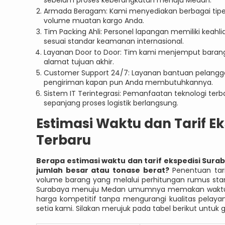
sebelum proses keberangkatan menuju Medan.
Armada Beragam: Kami menyediakan berbagai tipe 
volume muatan kargo Anda.
Tim Packing Ahli: Personel lapangan memiliki kea
sesuai standar keamanan internasional.
Layanan Door to Door: Tim kami menjemput barang
alamat tujuan akhir.
Customer Support 24/7: Layanan bantuan pelangg
pengiriman kapan pun Anda membutuhkannya.
Sistem IT Terintegrasi: Pemanfaatan teknologi ter
sepanjang proses logistik berlangsung.
Estimasi Waktu dan Tarif 
Terbaru
Berapa estimasi waktu dan tarif ekspedisi Sur
jumlah besar atau tonase berat?
Penentuan tari
volume barang yang melalui perhitungan rumus stand
Surabaya menuju Medan umumnya memakan waktu se
harga kompetitif tanpa mengurangi kualitas pela
setia kami. Silakan merujuk pada tabel berikut untu