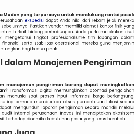
aya Medan yang terpercaya untuk mendukung rantai paso
perusahaan
ekspedisi
dapat Anda nilai dari rekam jejak merek
ebelumnya. Pastikan vendor memiliki alamat kantor fisik yan
merintah terkait bidang perhubungan. Anda perlu melakukan rise
 mengetahui tingkat profesionalisme tim lapangan dala
finansial serta stabilitas operasional mereka guna menjami
ntungkan bagi kedua pihak.
tal dalam Manajemen Pengiriman
alam manajemen pengiriman barang dapat meningkatka
an?
Transformasi digital memungkinkan otomasi pengolaha
an manusia saat proses input informasi kargo berlangsung
a setiap armada memberikan akses pemantauan lokasi secar
n dapat mengunduh laporan pengiriman secara mandiri melalu
audit internal perusahaan. Inovasi ini menciptakan ekosiste
ponsif terhadap dinamika kebutuhan pasar yang terus berubah.
ang Juga