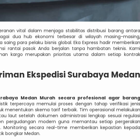
an vital dalam menjaga stabilitas distribusi barang antar
agai dua hub ekonomi terbesar di wilayah masing-masing
saing para pelaku bisnis global. Eka Express hadir memberika
nsi rantai pasok Anda berjalan tanpa hambatan teknis. Kam
n kargo merupakan prioritas utama dalam setiap kontra
riman Ekspedisi Surabaya Meda
urabaya Medan Murah secara profesional agar baran
stik terpercaya memulai proses dengan tahap verifikasi jeni
uk menentukan skema tarif terbaik. Tim operasional melakuka
u laut setelah dokumen administrasi lengkap sesuai regulas
en pergudangan modern guna memantau setiap pergeraka
. Monitoring secara real-time memberikan kepastian kepad
tik bongkar Medan.