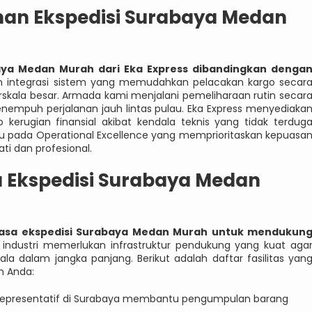
nan Ekspedisi Surabaya Medan
aya Medan Murah dari Eka Express dibandingkan denga
integrasi sistem yang memudahkan pelacakan kargo secar
berskala besar. Armada kami menjalani pemeliharaan rutin secar
empuh perjalanan jauh lintas pulau. Eka Express menyediaka
o kerugian finansial akibat kendala teknis yang tidak terdug
u pada Operational Excellence yang memprioritaskan kepuasa
ti dan profesional.
a Ekspedisi Surabaya Medan
m jasa ekspedisi Surabaya Medan Murah untuk mendukun
industri memerlukan infrastruktur pendukung yang kuat aga
la dalam jangka panjang. Berikut adalah daftar fasilitas yan
n Anda:
 representatif di Surabaya membantu pengumpulan barang