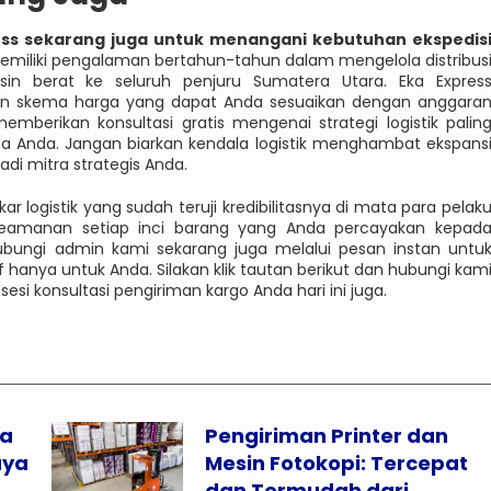
ss sekarang juga untuk menangani kebutuhan ekspedis
miliki pengalaman bertahun-tahun dalam mengelola distribus
esin berat ke seluruh penjuru Sumatera Utara. Eka Expres
gan skema harga yang dapat Anda sesuaikan dengan anggara
mberikan konsultasi gratis mengenai strategi logistik palin
ama Anda. Jangan biarkan kendala logistik menghambat ekspans
di mitra strategis Anda.
r logistik yang sudah teruji kredibilitasnya di mata para pelak
keamanan setiap inci barang yang Anda percayakan kepad
ubungi admin kami sekarang juga melalui pesan instan untu
hanya untuk Anda. Silakan klik tautan berikut dan hubungi kam
si konsultasi pengiriman kargo Anda hari ini juga.
sa
Pengiriman Printer dan
aya
Mesin Fotokopi: Tercepat
dan Termudah dari