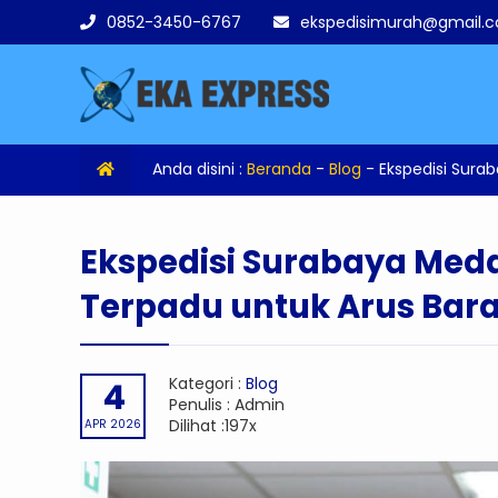
0852-3450-6767
ekspedisimurah@gmail.
Anda disini :
Beranda
-
Blog
-
Ekspedisi Sura
Ekspedisi Surabaya Medan
Terpadu untuk Arus Bar
Kategori :
Blog
4
Penulis : Admin
Dilihat :197x
APR 2026