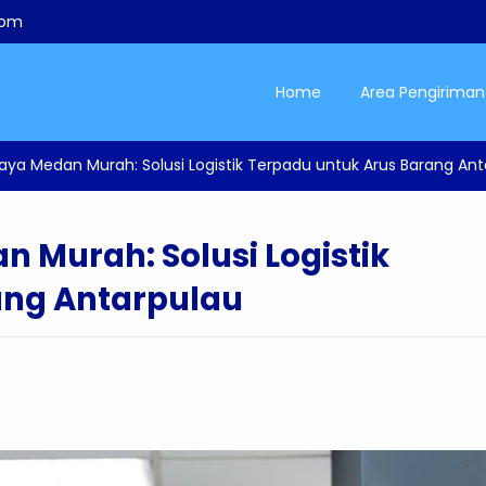
com
Home
Area Pengiriman
baya Medan Murah: Solusi Logistik Terpadu untuk Arus Barang An
 Murah: Solusi Logistik
ang Antarpulau