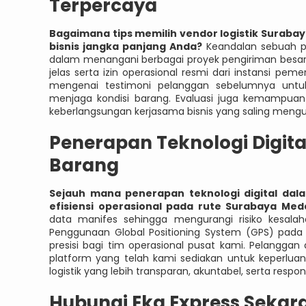
Terpercaya
Bagaimana tips memilih vendor logistik Surab
bisnis jangka panjang Anda?
Keandalan sebuah 
dalam menangani berbagai proyek pengiriman besar s
jelas serta izin operasional resmi dari instansi pe
mengenai testimoni pelanggan sebelumnya untuk
menjaga kondisi barang. Evaluasi juga kemampuan 
keberlangsungan kerjasama bisnis yang saling mengu
Penerapan Teknologi Digi
Barang
Sejauh mana penerapan teknologi digital d
efisiensi operasional pada rute Surabaya Med
data manifes sehingga mengurangi risiko kesalah
Penggunaan Global Positioning System (GPS) pad
presisi bagi tim operasional pusat kami. Pelangga
platform yang telah kami sediakan untuk keperluan 
logistik yang lebih transparan, akuntabel, serta res
Hubungi Eka Express Sekar