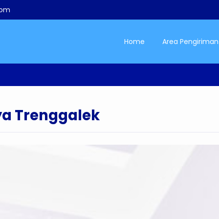
com
Home
Area Pengiriman
ya Trenggalek