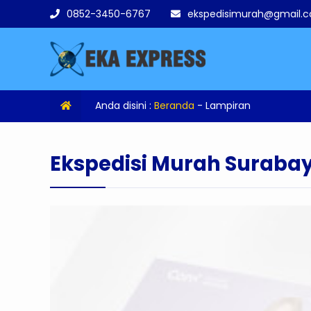
0852-3450-6767
ekspedisimurah@gmail.
Anda disini :
Beranda
- Lampiran
Ekspedisi Murah Suraba