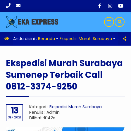
Anda disini :
Beranda
-
Ekspedisi Murah Surabaya
-
Eksped
Ekspedisi Murah Surabaya
Sumenep Terbaik Call
0812-3374-9250
Kategori :
Ekspedisi Murah Surabaya
13
Penulis : Admin
Dilihat :1042x
SEP 2021