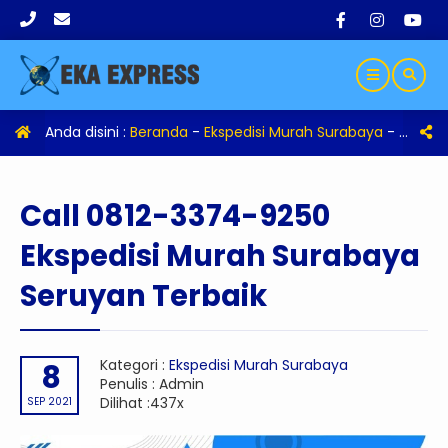
Anda disini :
Beranda
-
Ekspedisi Murah Surabaya
-
Call 0
Call 0812-3374-9250
Ekspedisi Murah Surabaya
Seruyan Terbaik
Kategori :
Ekspedisi Murah Surabaya
8
Penulis : Admin
Dilihat :437x
SEP 2021