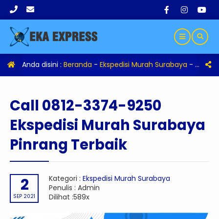
Anda disini :
Beranda
-
Ekspedisi Murah Surabaya
-
Call 0
Call 0812-3374-9250
Ekspedisi Murah Surabaya
Pinrang Terbaik
Kategori :
Ekspedisi Murah Surabaya
2
Penulis : Admin
Dilihat :589x
SEP 2021