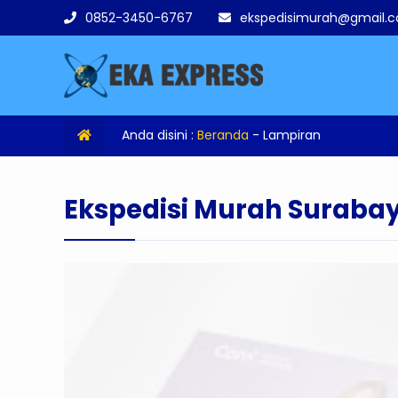
0852-3450-6767
ekspedisimurah@gmail.
Anda disini :
Beranda
- Lampiran
Ekspedisi Murah Surab