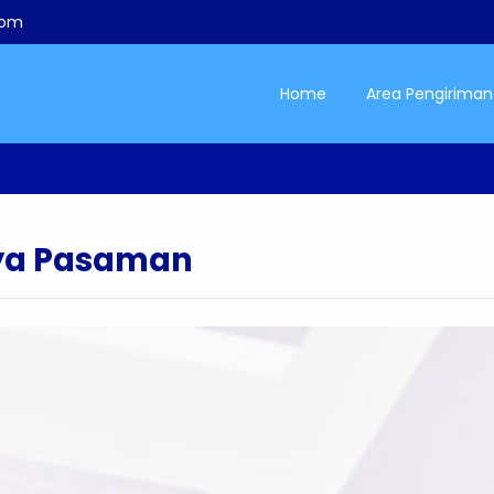
com
Home
Area Pengiriman
aya Pasaman