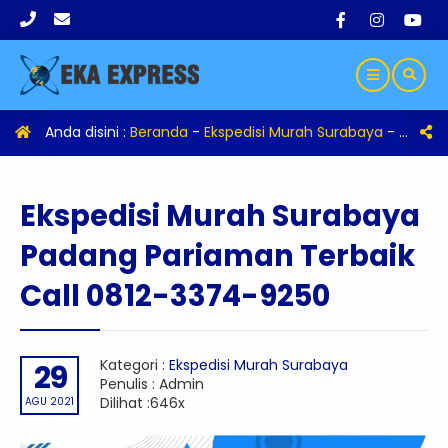
Anda disini :
Beranda
-
Ekspedisi Murah Surabaya
-
Eksped
Ekspedisi Murah Surabaya
Padang Pariaman Terbaik
Call 0812-3374-9250
Kategori :
Ekspedisi Murah Surabaya
29
Penulis : Admin
Dilihat :646x
AGU 2021