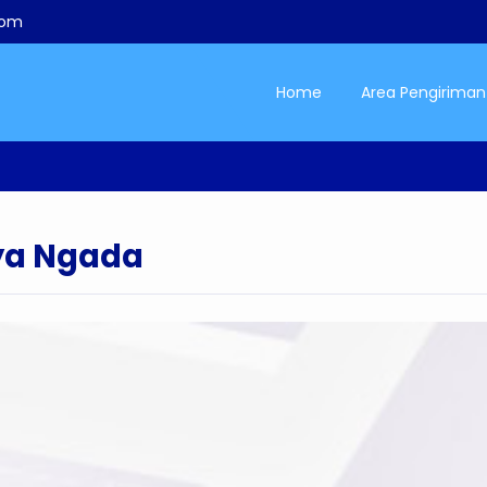
com
Home
Area Pengiriman
ya Ngada