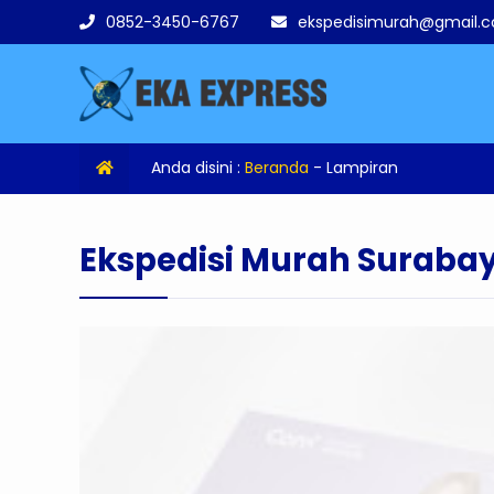
0852-3450-6767
ekspedisimurah@gmail.
Anda disini :
Beranda
- Lampiran
Ekspedisi Murah Suraba