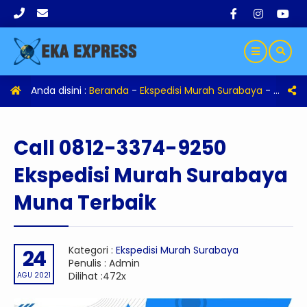
Anda disini :
Beranda
-
Ekspedisi Murah Surabaya
-
Call 0
Call 0812-3374-9250
Ekspedisi Murah Surabaya
Muna Terbaik
Kategori :
Ekspedisi Murah Surabaya
24
Penulis : Admin
Dilihat :472x
AGU 2021