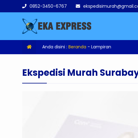
0852-3450-6767
ekspedisimurah@gmail.
Anda disini :
Beranda
- Lampiran
Ekspedisi Murah Suraba