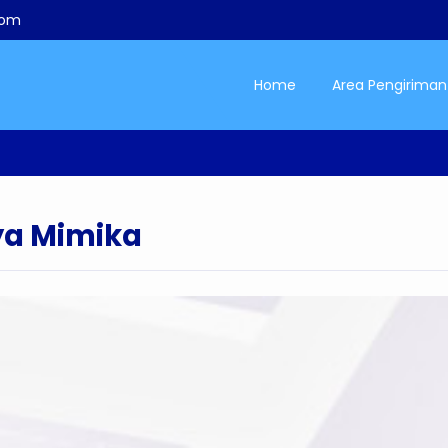
com
Home
Area Pengiriman
ya Mimika