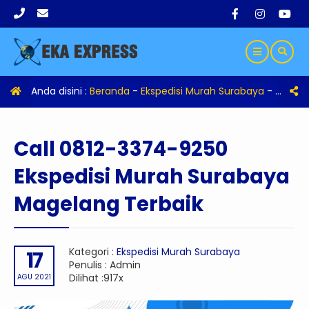
Anda disini :
Beranda
-
Ekspedisi Murah Surabaya
-
Call 0
Call 0812-3374-9250
Ekspedisi Murah Surabaya
Magelang Terbaik
Kategori :
Ekspedisi Murah Surabaya
17
Penulis : Admin
Dilihat :917x
AGU 2021