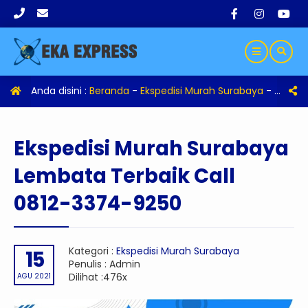
Anda disini :
Beranda
-
Ekspedisi Murah Surabaya
-
Eksped
Ekspedisi Murah Surabaya
Lembata Terbaik Call
0812-3374-9250
Kategori :
Ekspedisi Murah Surabaya
15
Penulis : Admin
Dilihat :476x
AGU 2021