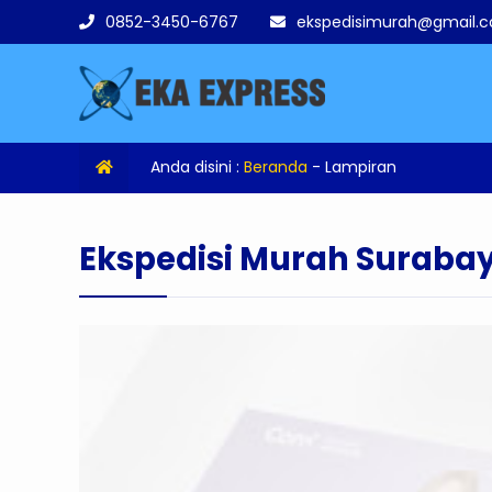
0852-3450-6767
ekspedisimurah@gmail.
Anda disini :
Beranda
- Lampiran
Ekspedisi Murah Suraba