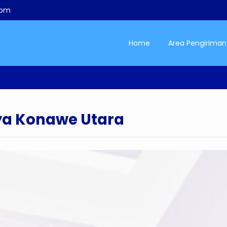
com
Home
Area Pengiriman
ya Konawe Utara