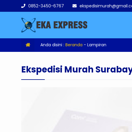
0852-3450-6767
ekspedisimurah@gmail.
Anda disini :
Beranda
- Lampiran
Ekspedisi Murah Suraba